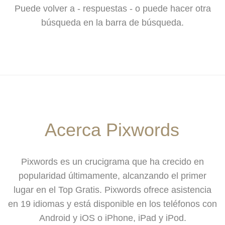
Puede volver a - respuestas - o puede hacer otra
búsqueda en la barra de búsqueda.
Acerca Pixwords
Pixwords es un crucigrama que ha crecido en
popularidad últimamente, alcanzando el primer
lugar en el Top Gratis. Pixwords ofrece asistencia
en 19 idiomas y está disponible en los teléfonos con
Android y iOS o iPhone, iPad y iPod.