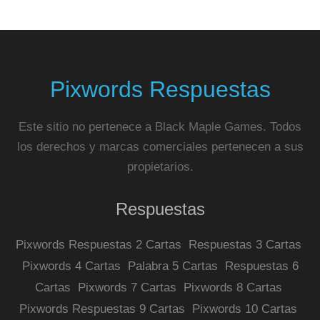
Pixwords Respuestas
Este sitio no pertenece a Black Maple Games. Todos
los derechos y marcas comerciales pertenecen a sus
propietarios.
Respuestas
Pixwords Respuestas 2 Cartas
Respuestas 3 Cartas
Pixwords 4 Cartas
Palabra 5 Cartas
Respuestas 6
Cartas
Pixwords 7 Cartas
Pixwords 8 Cartas
Pixwords Respuestas 9 Cartas
Pixwords 10 Cartas