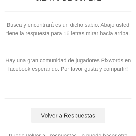
Busca y encontrará es un dicho sabio. Abajo usted
tiene la respuesta para 16 letras mirar hacia arriba.
Hay una gran comunidad de jugadores Pixwords en
facebook esperando. Por favor gusta y compartir!
Volver a Respuestas
Puede volver a - respuestas - o puede hacer otra