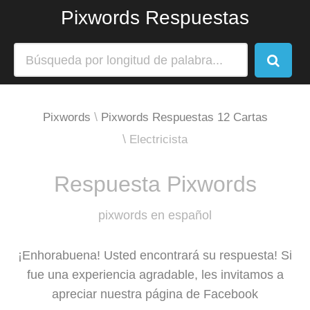
Pixwords Respuestas
Pixwords
Pixwords Respuestas 12 Cartas
Electricista
Respuesta Pixwords
pixwords en español
¡Enhorabuena! Usted encontrará su respuesta! Si
fue una experiencia agradable, les invitamos a
apreciar nuestra página de Facebook