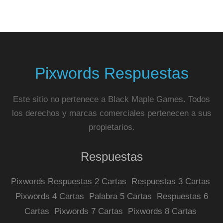
Pixwords Respuestas
Este sitio no pertenece a Black Maple Games. Todos
los derechos y marcas comerciales pertenecen a sus
propietarios.
Respuestas
Pixwords Respuestas 2 Cartas
Respuestas 3 Cartas
Pixwords 4 Cartas
Palabra 5 Cartas
Respuestas 6
Cartas
Pixwords 7 Cartas
Pixwords 8 Cartas