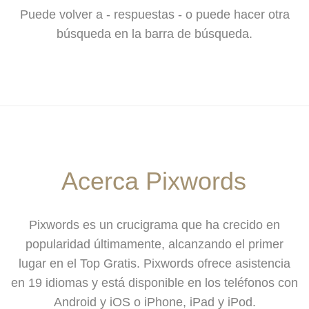
Puede volver a - respuestas - o puede hacer otra
búsqueda en la barra de búsqueda.
Acerca Pixwords
Pixwords es un crucigrama que ha crecido en
popularidad últimamente, alcanzando el primer
lugar en el Top Gratis. Pixwords ofrece asistencia
en 19 idiomas y está disponible en los teléfonos con
Android y iOS o iPhone, iPad y iPod.