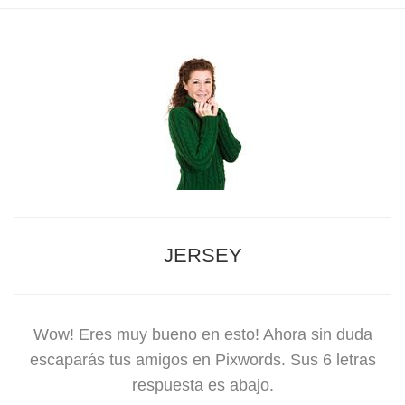
JERSEY
Wow! Eres muy bueno en esto! Ahora sin duda
escaparás tus amigos en Pixwords. Sus 6 letras
respuesta es abajo.