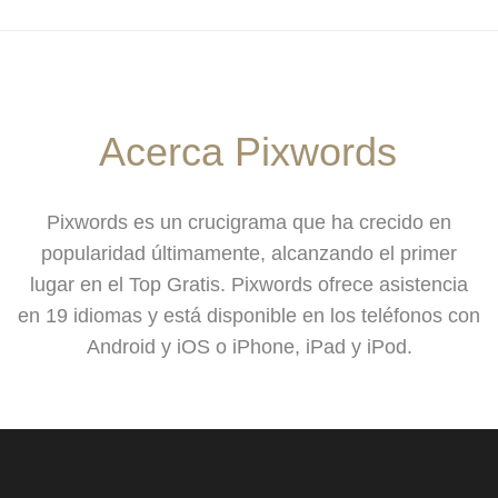
Acerca Pixwords
Pixwords es un crucigrama que ha crecido en
popularidad últimamente, alcanzando el primer
lugar en el Top Gratis. Pixwords ofrece asistencia
en 19 idiomas y está disponible en los teléfonos con
Android y iOS o iPhone, iPad y iPod.