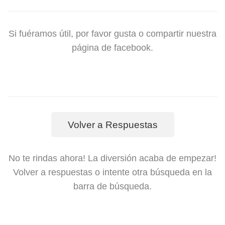
Si fuéramos útil, por favor gusta o compartir nuestra
página de facebook.
Volver a Respuestas
No te rindas ahora! La diversión acaba de empezar!
Volver a respuestas o intente otra búsqueda en la
barra de búsqueda.