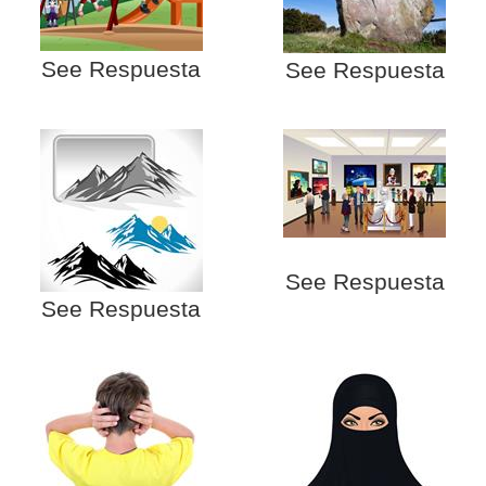
See Respuesta
See Respuesta
See Respuesta
See Respuesta