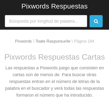
Pixwords Respuestas
Pixwords
Toate Raspunsurile
Página 184
Pixwords Respuestas Cartas
Las respuestas a Pixwords juego que consisten en
cartas son de menos de. Para buscar otras
respuestas entran en el número de letras de la
palabra en el buscador y verá todas las respuestas
formaron el número que ha introducido.