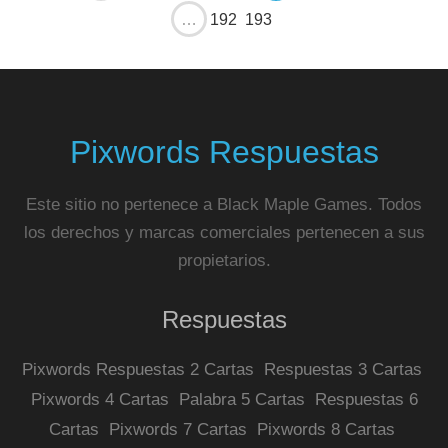
…
192
193
Pixwords Respuestas
Este sitio no pertenece a Black Maple Games. Todos
los derechos y marcas comerciales pertenecen a sus
propietarios.
Respuestas
Pixwords Respuestas 2 Cartas
Respuestas 3 Cartas
Pixwords 4 Cartas
Palabra 5 Cartas
Respuestas 6
Cartas
Pixwords 7 Cartas
Pixwords 8 Cartas