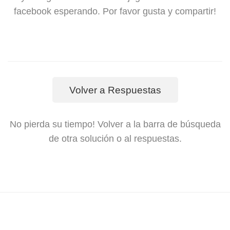
facebook esperando. Por favor gusta y compartir!
Volver a Respuestas
No pierda su tiempo! Volver a la barra de búsqueda
de otra solución o al respuestas.