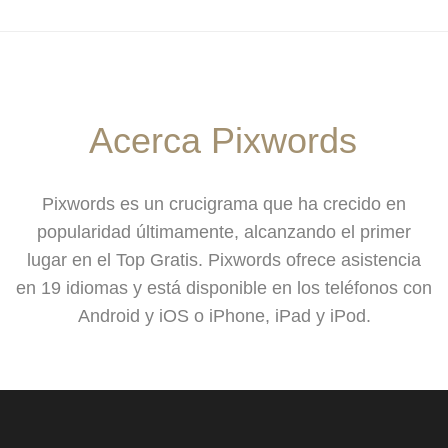
Acerca Pixwords
Pixwords es un crucigrama que ha crecido en
popularidad últimamente, alcanzando el primer
lugar en el Top Gratis. Pixwords ofrece asistencia
en 19 idiomas y está disponible en los teléfonos con
Android y iOS o iPhone, iPad y iPod.