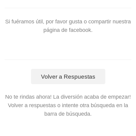
Si fuéramos útil, por favor gusta o compartir nuestra
página de facebook.
Volver a Respuestas
No te rindas ahora! La diversión acaba de empezar!
Volver a respuestas o intente otra búsqueda en la
barra de búsqueda.